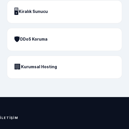
🖥️
Kiralık Sunucu
🛡️
DDoS Koruma
🏢
Kurumsal Hosting
İLETIŞIM