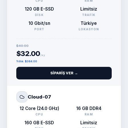
CPU
RAM
120 GB E-SSD
Limitsiz
DISK
TRAFIK
10 Gbit/sn
Türkiye
PORT
LOKASYON
$40.00
$32.00
/ay
Yıllık
:
$384.00
SIPARIŞ VER →
Cloud-07
12 Core (24.0 GHz)
16 GB DDR4
CPU
RAM
160 GB E-SSD
Limitsiz