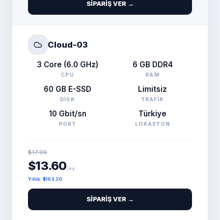
SIPARIŞ VER →
Cloud-03
3 Core (6.0 GHz)
6 GB DDR4
CPU
RAM
60 GB E-SSD
Limitsiz
DISK
TRAFIK
10 Gbit/sn
Türkiye
PORT
LOKASYON
$17.00
$13.60
/ay
Yıllık
:
$163.20
SIPARIŞ VER →