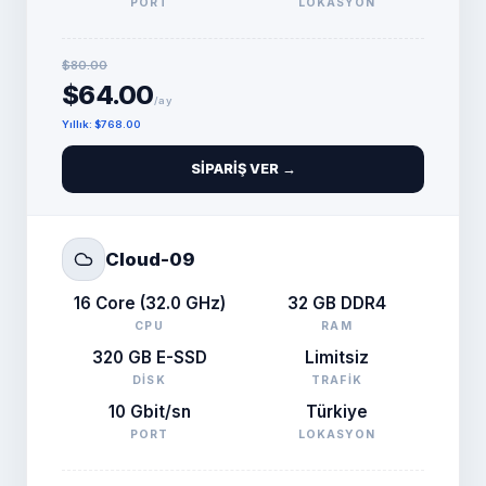
PORT
LOKASYON
$80.00
$64.00
/ay
Yıllık
:
$768.00
SIPARIŞ VER →
Cloud-09
16 Core (32.0 GHz)
32 GB DDR4
CPU
RAM
320 GB E-SSD
Limitsiz
DISK
TRAFIK
10 Gbit/sn
Türkiye
PORT
LOKASYON