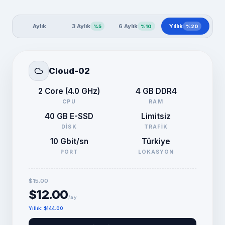
Aylık
3 Aylık
6 Aylık
Yıllık
%
5
%
10
%
20
Cloud-02
2 Core (4.0 GHz)
4 GB DDR4
CPU
RAM
40 GB E-SSD
Limitsiz
DISK
TRAFIK
10 Gbit/sn
Türkiye
PORT
LOKASYON
$15.00
$12.00
/ay
Yıllık
:
$144.00