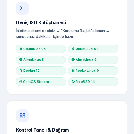
Geniş ISO Kütüphanesi
İşletim sistemi seçiniz → "Kurulumu Başlat"a basın →
sunucunuz dakikalar içinde hazır.
🐧 Ubuntu 22.04
🐧 Ubuntu 24.04
🔵 AlmaLinux 8
🔵 AlmaLinux 9
🌀 Debian 12
🪨 Rocky Linux 9
♾️ CentOS Stream
😈 FreeBSD 14
Kontrol Paneli & Dağıtım