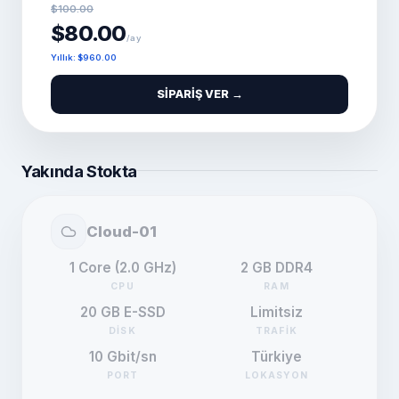
$100.00
$80.00
/ay
Yıllık
:
$960.00
SIPARIŞ VER →
Yakında Stokta
Cloud-01
1 Core (2.0 GHz)
2 GB DDR4
CPU
RAM
20 GB E-SSD
Limitsiz
DISK
TRAFIK
10 Gbit/sn
Türkiye
PORT
LOKASYON