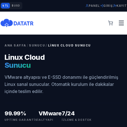
₺ TL
$ USD
PANEL
GIRIŞ
KAYIT
ANA SAYFA
/
SUNUCU
/
LINUX CLOUD SUNUCU
Linux Cloud
Sunucu
VMware altyapısı ve E-SSD donanımı ile güçlendirilmiş
Linux sanal sunucular. Otomatik kurulum ile dakikalar
içinde teslim edilir.
99.99%
VMware
7/24
UPTIME GARANTISI
ALTYAPI
İZLEME & DESTEK