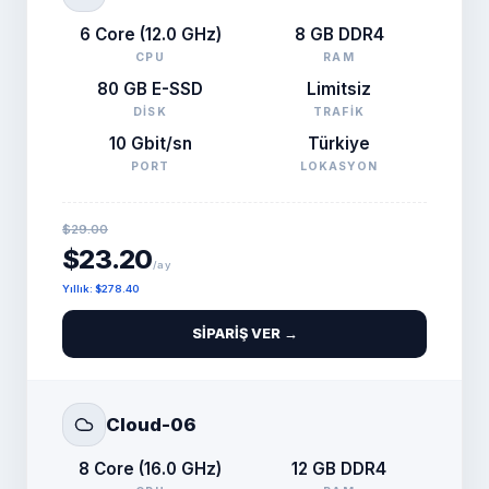
6 Core (12.0 GHz)
8 GB DDR4
CPU
RAM
80 GB E-SSD
Limitsiz
DISK
TRAFIK
10 Gbit/sn
Türkiye
PORT
LOKASYON
$29.00
$23.20
/ay
Yıllık
:
$278.40
SIPARIŞ VER →
Cloud-06
8 Core (16.0 GHz)
12 GB DDR4