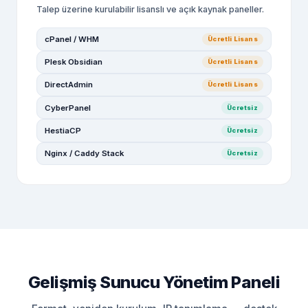
Talep üzerine kurulabilir lisanslı ve açık kaynak paneller.
cPanel / WHM
Ücretli Lisans
Plesk Obsidian
Ücretli Lisans
DirectAdmin
Ücretli Lisans
CyberPanel
Ücretsiz
HestiaCP
Ücretsiz
Nginx / Caddy Stack
Ücretsiz
Gelişmiş Sunucu Yönetim Paneli