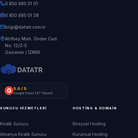
0 850 885 01 01
0 850 885 01 38
rt.moc.rtatad@iglib
Atıfbey Mah. Önder Cad.
No: 12/Z-5
Gaziemir / İZMİR
5.0
/ 5
G
Google Puanı (
37
Yorum)
SUNUCU HIZMETLERI
HOSTING & DOMAIN
Kiralık Sunucu
Bireysel Hosting
Almanya Kiralık Sunucu
Kurumsal Hosting