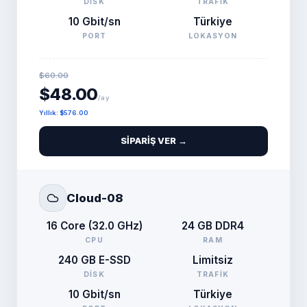
DISK
TRAFIK
10 Gbit/sn
Türkiye
PORT
LOKASYON
$60.00
$48.00
/ay
Yıllık
:
$576.00
SIPARIŞ VER →
Cloud-08
16 Core (32.0 GHz)
24 GB DDR4
CPU
RAM
240 GB E-SSD
Limitsiz
DISK
TRAFIK
10 Gbit/sn
Türkiye