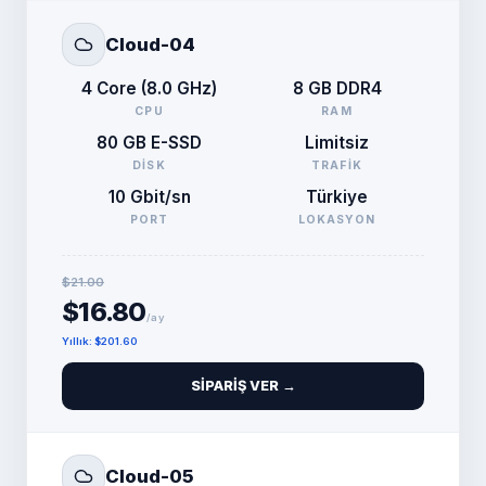
Cloud-04
4 Core (8.0 GHz)
8 GB DDR4
CPU
RAM
80 GB E-SSD
Limitsiz
DISK
TRAFIK
10 Gbit/sn
Türkiye
PORT
LOKASYON
$21.00
$16.80
/ay
Yıllık
:
$201.60
SIPARIŞ VER →
Cloud-05