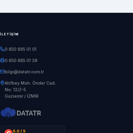
İLETIŞIM
0 850 885 01 01
0 850 885 01 38
rt.moc.rtatad@iglib
Atıfbey Mah. Önder Cad.
No: 12/Z-5
Gaziemir / İZMİR
5.0
/ 5