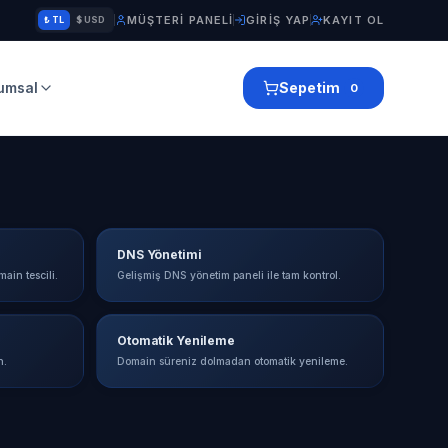
MÜŞTERI PANELI
GIRIŞ YAP
KAYIT OL
₺ TL
$ USD
umsal
Sepetim
0
DNS Yönetimi
main tescili.
Gelişmiş DNS yönetim paneli ile tam kontrol.
Otomatik Yenileme
n.
Domain süreniz dolmadan otomatik yenileme.