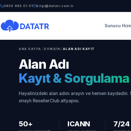
0850 885 01 01
bilgi@datatr.com.tr
Sunucu Hizm
ANA SAYFA
/
DOMAIN
/
ALAN ADI KAYIT
Alan Adı
Kayıt & Sorgulama
Hayalinizdeki alan adını arayın ve hemen kaydedin.
onaylı ResellerClub altyapısı.
50+
ICANN
7/24