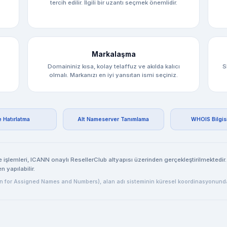
tercih edilir. İlgili bir uzantı seçmek önemlidir.
Markalaşma
Domaininiz kısa, kolay telaffuz ve akılda kalıcı
S
olmalı. Markanızı en iyi yansıtan ismi seçiniz.
e Hatırlatma
Alt Nameserver Tanımlama
WHOIS Bilgis
e işlemleri, ICANN onaylı ResellerClub altyapısı üzerinden gerçekleştirilmektedir
 yapılabilir.
n for Assigned Names and Numbers), alan adı sisteminin küresel koordinasyonundan