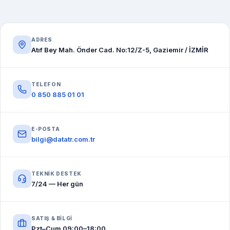
ADRES
Atıf Bey Mah. Önder Cad. No:12/Z-5, Gaziemir / İZMİR
TELEFON
0 850 885 01 01
E-POSTA
bilgi@datatr.com.tr
TEKNIK DESTEK
7/24 — Her gün
SATIŞ & BILGI
Pzt–Cum 09:00–18:00