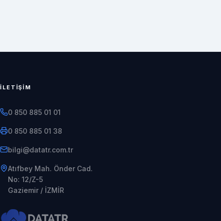
İLETIŞIM
0 850 885 01 01
0 850 885 01 38
rt.moc.rtatad@iglib
Atıfbey Mah. Önder Cad.
No: 12/Z-5
Gaziemir / İZMİR