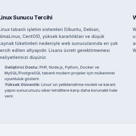
Linux Sunucu Tercihi
W
Linux tabanlı işletim sistemleri (Ubuntu, Debian,
W
AlmaLinux, CentOS), yüksek kararlılıkları ve düşük
u
kaynak tüketimleri nedeniyle web sunucularında en çok
a
tercih edilen altyapıdır. Lisans ücreti gerektirmemesi
W
maliyetlerinizi düşürür.
Geliştirici Dostu:
PHP, Node.js, Python, Docker ve
MySQL/PostgreSQL tabanlı modern projeler için mükemmel
uyumluluk gösterir.
Yüksek Güvenlik:
Linux'un yetkilendirme modeli ve kararlı
yapısı sunucunuzu siber tehditlere karşı daha korunaklı hale
verir.