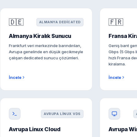
🇩🇪
🇫🇷
ALMANYA DEDICATED
Almanya Kiralık Sunucu
Fransa Kir
Frankfurt veri merkezinde barındırılan,
Geniş bant geniş
Avrupa genelinde en düşük gecikmeyle
Gbps (5 Gbps lim
çalışan dedicated sunucu çözümleri.
hızlı Fransa d
kiralama.
İncele
İncele
AVRUPA LINUX VDS
Avrupa Linux Cloud
Avrupa Wi