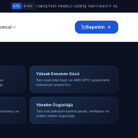
MÜŞTERI PANELI
GIRIŞ YAP
KAYIT OL
₺ TL
$ USD
umsal
Sepetim
0
Yüksek Donanım Gücü
ve
Yeni nesil Intel Xeon ve AMD EPYC işlemcilerle
ğü.
maksimum işleme hızı.
Yönetim Özgürlüğü
dırılmamış ve
Tam root yetkisiyle kontrol paneli, veritabanı ve
işletim sistemi özgürlüğü.