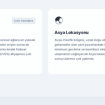
🌏
ÇOK YAKINDA
Asya Lokasyonu
üresel ağlara en yüksek
Asya-Pasifik bölgesi, uzak doğu ül
inden erişim sunacak
gelişmekte olan yeni pazarlardaki 
lu kiralık fiziksel
minimum gecikme ve kesintisiz inte
S/VDS) altyapımız çok
ulaşmanızı sağlayacak Asya lokas
sunucularımız çok yakında.