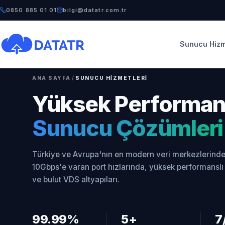
0850 885 01 01
bilgi@datatr.com.tr
Sunucu Hizm
ANA SAYFA
/
SUNUCU HIZMETLERI
Yüksek Performan
Sunucu Çözümleri
Türkiye ve Avrupa'nın en modern veri merkezlerinde
10Gbps'e varan port hızlarında, yüksek performansl
ve bulut VDS altyapıları.
99.99%
5+
7