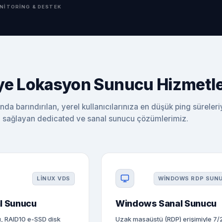
NITORING & DESTEK
ye Lokasyon Sunucu Hizmetle
nda barındırılan, yerel kullanıcılarınıza en düşük ping süreleri
sağlayan dedicated ve sanal sunucu çözümlerimiz.
LINUX VDS
WINDOWS RDP SUN
l Sunucu
Windows Sanal Sunucu
tu, RAID10 e-SSD disk
Uzak masaüstü (RDP) erişimiyle 7/