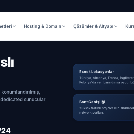
etleri
Hosting & Domain
Çözümler & Altyapı
Kur
slı
Esnek Lokasyonlar
Türkiye, Almanya, Fransa, İngiltere 
Polonya'da veri barındırma özgürlü
 konumlandırılmış,
ı dedicated sunucular
Bant Genişliği
Yüksek trafikli projeler için sınırlan
network portları.
/24