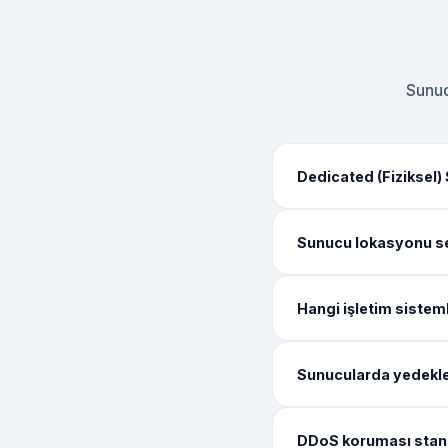
Sunuc
Dedicated (Fiziksel)
Sunucu lokasyonu se
Hangi işletim sisteml
Sunucularda yedekle
DDoS koruması stand