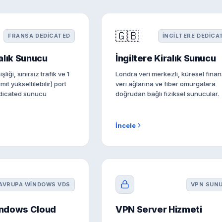
🇬🇧
FRANSA DEDICATED
İNGILTERE DEDICA
alık Sunucu
İngiltere Kiralık Sunucu
liği, sınırsız trafik ve 1
Londra veri merkezli, küresel finan
it yükseltilebilir) port
veri ağlarına ve fiber omurgalara
edicated sunucu
doğrudan bağlı fiziksel sunucular.
İncele
AVRUPA WINDOWS VDS
VPN SUN
ndows Cloud
VPN Server Hizmeti