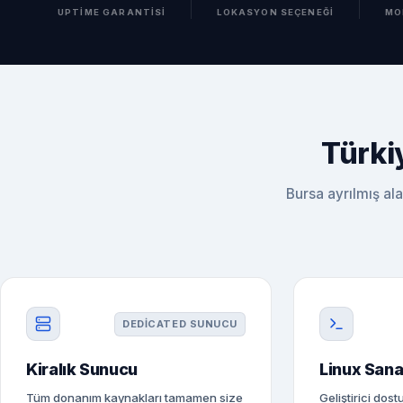
UPTIME GARANTISI
LOKASYON SEÇENEĞI
MO
Türki
Bursa ayrılmış ala
DEDICATED SUNUCU
Kiralık Sunucu
Linux Sana
Tüm donanım kaynakları tamamen size
Geliştirici dos