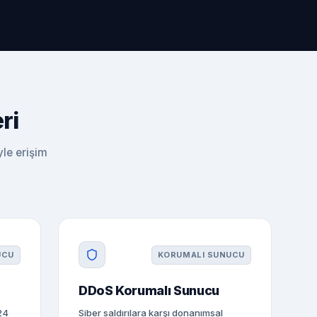
ri
yle erişim
UCU
KORUMALI SUNUCU
DDoS Korumalı Sunucu
24
Siber saldırılara karşı donanımsal