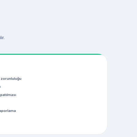
ır.
 zorunluluğu
ı
apatılması
raporlama