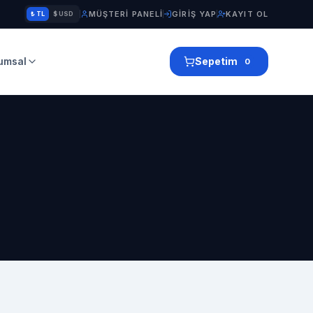
MÜŞTERI PANELI
GIRIŞ YAP
KAYIT OL
₺ TL
$ USD
umsal
Sepetim
0