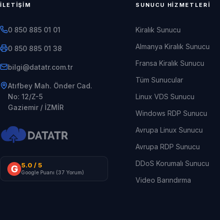
İLETIŞIM
SUNUCU HIZMETLERI
0 850 885 01 01
Kiralık Sunucu
Almanya Kiralık Sunucu
0 850 885 01 38
Fransa Kiralık Sunucu
rt.moc.rtatad@iglib
Tüm Sunucular
Atıfbey Mah. Önder Cad.
No: 12/Z-5
Linux VDS Sunucu
Gaziemir / İZMİR
Windows RDP Sunucu
Avrupa Linux Sunucu
Avrupa RDP Sunucu
DDoS Korumalı Sunucu
5.0
/ 5
G
Google Puanı (
37
Yorum)
Video Barındırma